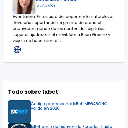
15 artículos
Aventurera. Entusiasta del deporte y la naturaleza.
Llevo años aportando mi granito de arena al
cautivador mundo de los contenidos digitales.
Jugar al ajedrez en el móvil, leer a Brian Greene y
viajar me hacen sonreír.
Todo sobre 1xbet
Código promocional 1xBet: MEGABONO
válido en 2026
1xBet bono de bienvenida Ecuador: hasta