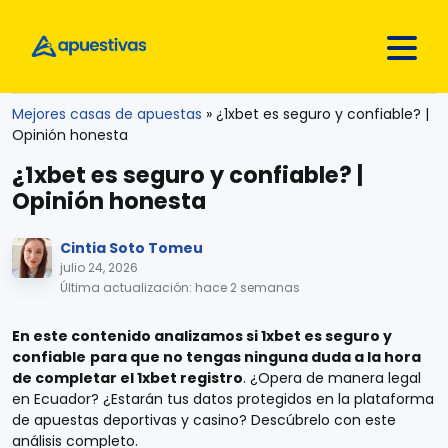
Skip to content
Mejores casas de apuestas
»
¿1xbet es seguro y confiable? |
Opinión honesta
¿1xbet es seguro y confiable? |
Opinión honesta
Cintia Soto Tomeu
julio 24, 2026
Última actualización: hace 2 semanas
En este contenido analizamos si 1xbet es seguro y
confiable
para que no tengas ninguna duda a la hora
de completar el 1xbet registro
. ¿Opera de manera legal
en Ecuador? ¿Estarán tus datos protegidos en la plataforma
de apuestas deportivas y casino? Descúbrelo con este
análisis completo.