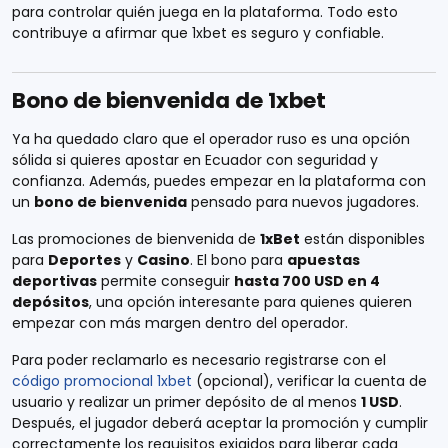
para controlar quién juega en la plataforma. Todo esto
contribuye a afirmar que 1xbet es seguro y confiable.
Bono de bienvenida de 1xbet
Ya ha quedado claro que el operador ruso es una opción
sólida si quieres apostar en Ecuador con seguridad y
confianza. Además, puedes empezar en la plataforma con
un
bono de bienvenida
pensado para nuevos jugadores.
Las promociones de bienvenida de
1xBet
están disponibles
para
Deportes
y
Casino
. El bono para
apuestas
deportivas
permite conseguir
hasta 700 USD en 4
depósitos
, una opción interesante para quienes quieren
empezar con más margen dentro del operador.
Para poder reclamarlo es necesario registrarse con el
código promocional 1xbet
(opcional), verificar la cuenta de
usuario y realizar un primer depósito de al menos
1 USD
.
Después, el jugador deberá aceptar la promoción y cumplir
correctamente los requisitos exigidos para liberar cada