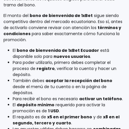
tramo del bono.
El monto del
bono de bienvenida de 1xBet
sigue siendo
competitivo dentro del mercado ecuatoriano. Eso sí, antes
de activarlo conviene revisar con atención los
términos y
condiciones
para saber exactamente cómo funciona la
promoción.
El
bono de bienvenida de 1xBet Ecuador
está
disponible solo para
nuevos usuarios
.
Para poder utilizarlo, primero debes completar el
proceso de
registro
, verificar la cuenta y hacer un
depósito.
También debes
aceptar la recepción del bono
desde el menú de tu cuenta o en la página de
depósitos.
Para recibir el bono es necesario
activar un teléfono
.
El
depósito mínimo
requerido para activar la
promoción es de
1 USD
.
El requisito es de
x5 en el primer bono
y de
x8 en el
segundo, tercero y cuarto
.