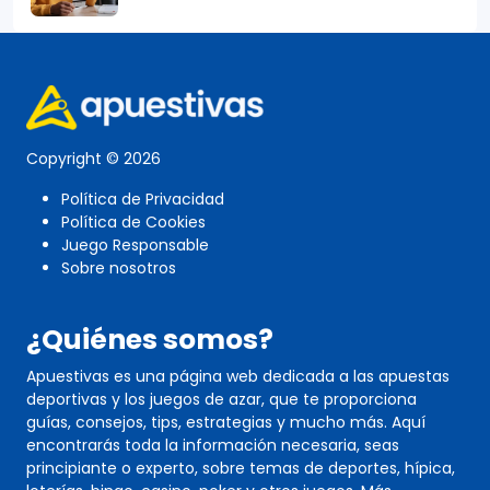
Copyright © 2026
Política de Privacidad
Política de Cookies
Juego Responsable
Sobre nosotros
¿Quiénes somos?
Apuestivas es una página web dedicada a las apuestas
deportivas y los juegos de azar, que te proporciona
guías, consejos, tips, estrategias y mucho más. Aquí
encontrarás toda la información necesaria, seas
principiante o experto, sobre temas de deportes, hípica,