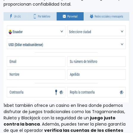
proporcionan confiabilidad total.
1xbet también ofrece un casino en línea donde podemos
disfrutar de juegos tradicionales como las Tragamonedas,
Ruleta y Blackjack con la seguridad de un
juego justo
contra la banca
. Además, puedes tener la plena garantía
de que el operador
verifica las cuentas
de los clientes