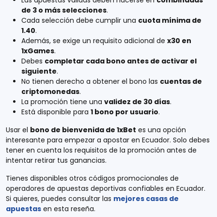
Las apuestas válidas deben hacerse en
combinadas
de 3 o más selecciones
.
Cada selección debe cumplir una
cuota mínima de
1.40
.
Además, se exige un requisito adicional de
x30 en
1xGames
.
Debes
completar cada bono antes de activar el
siguiente
.
No tienen derecho a obtener el bono las
cuentas de
criptomonedas
.
La promoción tiene una
validez de 30 días
.
Está disponible para
1 bono por usuario
.
Usar el
bono de bienvenida de 1xBet
es una opción
interesante para empezar a apostar en Ecuador. Solo debes
tener en cuenta los requisitos de la promoción antes de
intentar retirar tus ganancias.
Tienes disponibles otros códigos promocionales de
operadores de apuestas deportivas confiables en Ecuador.
Si quieres, puedes consultar las
mejores casas de
apuestas
en esta reseña.