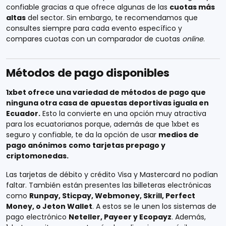
confiable gracias a que ofrece algunas de las
cuotas más
altas
del sector. Sin embargo, te recomendamos que
consultes siempre para cada evento específico y
compares cuotas con un comparador de cuotas
online
.
Métodos de pago disponibles
1xbet ofrece una variedad de métodos de pago que
ninguna otra casa de apuestas deportivas iguala en
Ecuador.
Esto la convierte en una opción muy atractiva
para los ecuatorianos porque, además de que 1xbet es
seguro y confiable, te da la opción de usar
medios de
pago anónimos
como tarjetas prepago y
criptomonedas.
Las tarjetas de débito y crédito Visa y Mastercard no podían
faltar. También están presentes las billeteras electrónicas
como
Runpay, Sticpay, Webmoney, Skrill, Perfect
Money, o Jeton Wallet
. A estos se le unen los sistemas de
pago electrónico
Neteller, Payeer y Ecopayz
. Además,