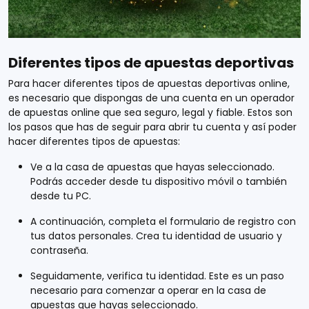
Diferentes tipos de apuestas deportivas
Para hacer diferentes tipos de apuestas deportivas online,
es necesario que dispongas de una cuenta en un operador
de apuestas online que sea seguro, legal y fiable. Estos son
los pasos que has de seguir para abrir tu cuenta y así poder
hacer diferentes tipos de apuestas:
Ve a la casa de apuestas que hayas seleccionado.
Podrás acceder desde tu dispositivo móvil o también
desde tu PC.
A continuación, completa el formulario de registro con
tus datos personales. Crea tu identidad de usuario y
contraseña.
Seguidamente, verifica tu identidad. Este es un paso
necesario para comenzar a operar en la casa de
apuestas que hayas seleccionado.