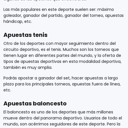
Las más populares en este deporte suelen ser: máximo
goleador, ganador del partido, ganador del torneo, apuestas
hándicap, etc.
Apuestas tenis
Otro de los deportes con mayor seguimiento dentro del
circuito deportivo, es el tenis. Muchos son los torneos que
tienen lugar en diferentes partes del mundo, y la oferta de
tipos de apuestas deportivas en esta modalidad deportiva,
también es muy amplia.
Podrás apostar a ganador del set, hacer apuestas a largo
plazo para los principales torneos, apuestas fuera de línea,
etc.
Apuestas baloncesto
El baloncesto es uno de los deportes que más millones
mueve dentro del panorama deportivo. Usuarios de todo el
mundo, son acérrimos seguidores de este deporte. Pero la