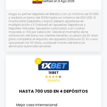
Verified on 9 Ago 2026
Haga su primer depósito en Betano con un mínimo de 10 USD
y recibirá un bono del 100% hasta un máximo de 300 USD. El
monto total (depósito y bono) deberá apostarse en
multiplicación x 5 (rollover) en Apuestas Deportivas y
Deportes Virtuales. Apuestas colocadas con cuotas
mayores a 1.50 por selección. Desde el momento de la
activación del bono, los clientes tendrán un plazo de 30 días
para completar el requisito de apuesta (cláusula 3). En caso
que pasen los 30 días, cualquier monto del bono se
eliminará automáticamente.
3
1XBET
Reseña
HASTA 700 USD EN 4 DEPÓSITOS
Mejor casa internacional