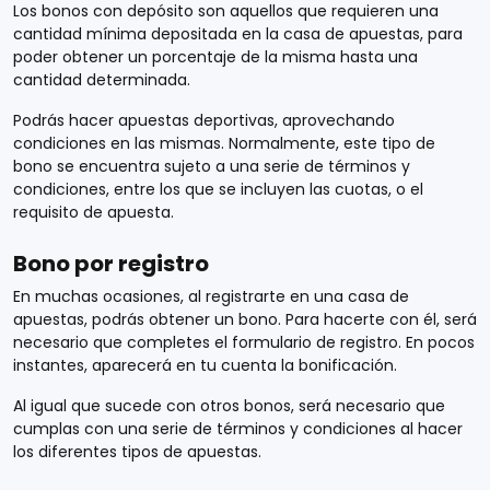
Los bonos con depósito son aquellos que requieren una
cantidad mínima depositada en la casa de apuestas, para
poder obtener un porcentaje de la misma hasta una
cantidad determinada.
Podrás hacer apuestas deportivas, aprovechando
condiciones en las mismas. Normalmente, este tipo de
bono se encuentra sujeto a una serie de términos y
condiciones, entre los que se incluyen las cuotas, o el
requisito de apuesta.
Bono por registro
En muchas ocasiones, al registrarte en una casa de
apuestas, podrás obtener un bono. Para hacerte con él, será
necesario que completes el formulario de registro. En pocos
instantes, aparecerá en tu cuenta la bonificación.
Al igual que sucede con otros bonos, será necesario que
cumplas con una serie de términos y condiciones al hacer
los diferentes tipos de apuestas.