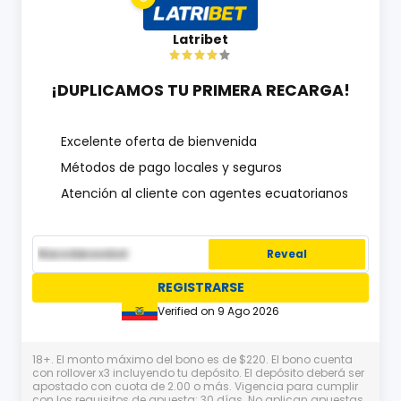
Latribet
¡DUPLICAMOS TU PRIMERA RECARGA!
Excelente oferta de bienvenida
Métodos de pago locales y seguros
Atención al cliente con agentes ecuatorianos
Reveal
REGISTRARSE
Verified on 9 Ago 2026
18+. El monto máximo del bono es de $220. El bono cuenta
con rollover x3 incluyendo tu depósito. El depósito deberá ser
apostado con cuota de 2.00 o más. Vigencia para cumplir
con los requisitos de apuesta: 30 días. No aplican apuestas