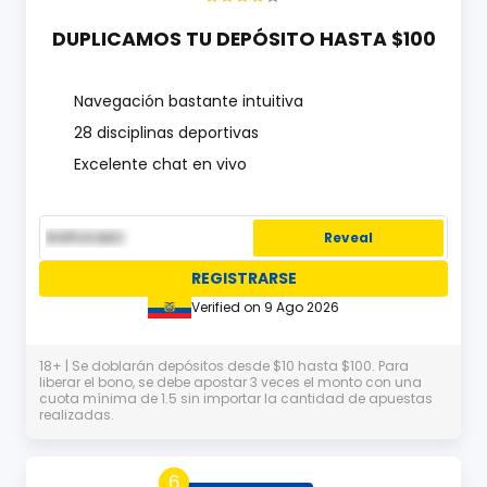
DUPLICAMOS TU DEPÓSITO HASTA $100
Navegación bastante intuitiva
28 disciplinas deportivas
Excelente chat en vivo
Reveal
REGISTRARSE
Verified on 9 Ago 2026
18+ | Se doblarán depósitos desde $10 hasta $100. Para
liberar el bono, se debe apostar 3 veces el monto con una
cuota mínima de 1.5 sin importar la cantidad de apuestas
realizadas.
6