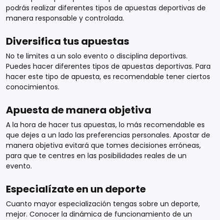
podrás realizar diferentes tipos de apuestas deportivas de
manera responsable y controlada.
Diversifica tus apuestas
No te limites a un solo evento o disciplina deportivas.
Puedes hacer diferentes tipos de apuestas deportivas. Para
hacer este tipo de apuesta, es recomendable tener ciertos
conocimientos.
Apuesta de manera objetiva
A la hora de hacer tus apuestas, lo más recomendable es
que dejes a un lado las preferencias personales. Apostar de
manera objetiva evitará que tomes decisiones erróneas,
para que te centres en las posibilidades reales de un
evento.
Especialízate en un deporte
Cuanto mayor especialización tengas sobre un deporte,
mejor. Conocer la dinámica de funcionamiento de un