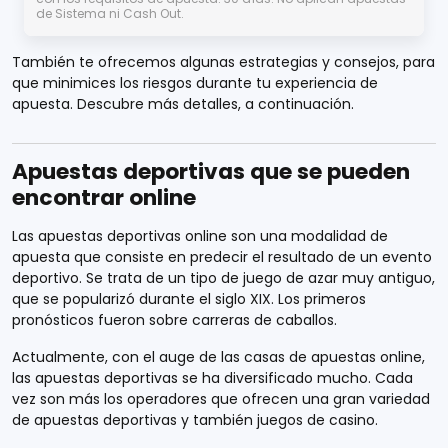
de Sistema ni Cash Out.
También te ofrecemos algunas estrategias y consejos, para
que minimices los riesgos durante tu experiencia de
apuesta. Descubre más detalles, a continuación.
Apuestas deportivas que se pueden
encontrar online
Las apuestas deportivas online son una modalidad de
apuesta que consiste en predecir el resultado de un evento
deportivo. Se trata de un tipo de juego de azar muy antiguo,
que se popularizó durante el siglo XIX. Los primeros
pronósticos fueron sobre carreras de caballos.
Actualmente, con el auge de las casas de apuestas online,
las apuestas deportivas se ha diversificado mucho. Cada
vez son más los operadores que ofrecen una gran variedad
de apuestas deportivas y también juegos de casino.