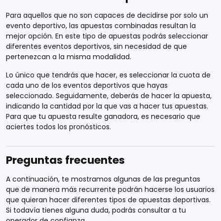
Para aquellos que no son capaces de decidirse por solo un
evento deportivo, las apuestas combinadas resultan la
mejor opción. En este tipo de apuestas podrás seleccionar
diferentes eventos deportivos, sin necesidad de que
pertenezcan a la misma modalidad.
Lo único que tendrás que hacer, es seleccionar la cuota de
cada uno de los eventos deportivos que hayas
seleccionado. Seguidamente, deberás de hacer la apuesta,
indicando la cantidad por la que vas a hacer tus apuestas.
Para que tu apuesta resulte ganadora, es necesario que
aciertes todos los pronósticos.
Preguntas frecuentes
A continuación, te mostramos algunas de las preguntas
que de manera más recurrente podrán hacerse los usuarios
que quieran hacer diferentes tipos de apuestas deportivas.
Si todavía tienes alguna duda, podrás consultar a tu
operador de confianza.