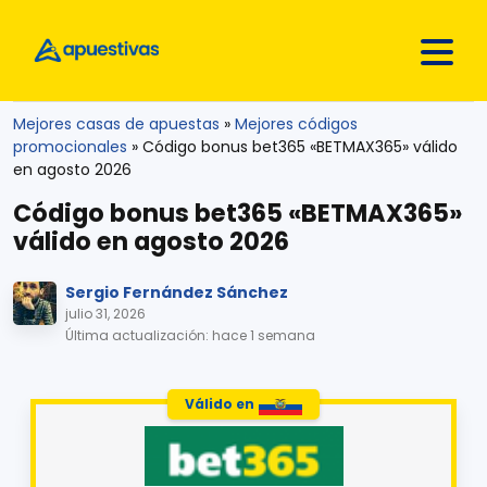
Skip to content
Mejores casas de apuestas
»
Mejores códigos
promocionales
»
Código bonus bet365 «BETMAX365» válido
en agosto 2026
Código bonus bet365 «BETMAX365»
válido en agosto 2026
Sergio Fernández Sánchez
julio 31, 2026
Última actualización: hace 1 semana
Válido en