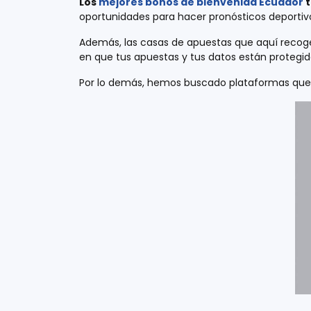
Los
mejores bonos de bienvenida Ecuador
t
oportunidades para hacer pronósticos deportiv
Además, las casas de apuestas que aquí reco
en que tus apuestas y tus datos están protegi
Por lo demás, hemos buscado plataformas que d