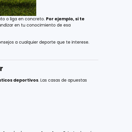
to o liga en concreto.
Por ejemplo, si te
fundizar en tu conocimiento de esa
sejos a cualquier deporte que te interese.
r
ticos deportivos
. Las casas de apuestas