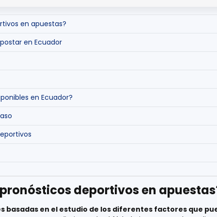
rtivos en apuestas?
apostar en Ecuador
ponibles en Ecuador?
paso
deportivos
pronósticos deportivos en apuestas
s basadas en el estudio de los diferentes factores que pue