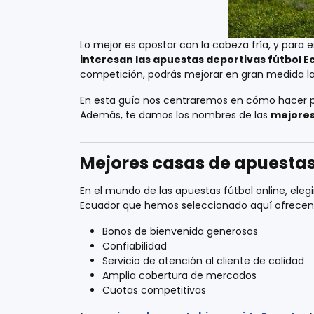
Lo mejor es apostar con la cabeza fría, y par
interesan las apuestas deportivas fútbol Ec
competición, podrás mejorar en gran medida la 
En esta guía nos centraremos en cómo hacer pro
Además, te damos los nombres de las
mejores
Mejores casas de apuestas
En el mundo de las apuestas fútbol online, eleg
Ecuador que hemos seleccionado aquí ofrecen 
Bonos de bienvenida generosos
Confiabilidad
Servicio de atención al cliente de calidad
Amplia cobertura de mercados
Cuotas competitivas