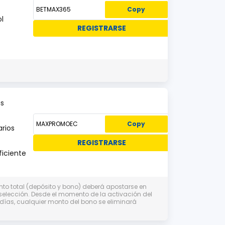
Copy
l
REGISTRARSE
as
Copy
rios
REGISTRARSE
ficiente
to total (depósito y bono) deberá apostarse en
 selección. Desde el momento de la activación del
 días, cualquier monto del bono se eliminará