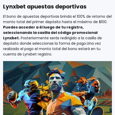
Lynxbet apuestas deportivas
El bono de apuestas deportivas brinda el 100% de retorno del
monto total del primer depósito hasta el máximo de $100.
Puedes acceder a él luego de tu registro,
seleccionando la casilla del código promocional
Lynxbet.
Posteriormente serás redirigido a la casilla de
depósito donde seleccionas la forma de pago.Una vez
realizado el pago el monto total del bono estará en tu
cuenta de Lynxbet registro.