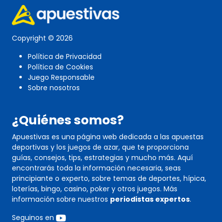
Copyright © 2026
Política de Privacidad
Política de Cookies
Juego Responsable
Sobre nosotros
¿Quiénes somos?
Apuestivas es una página web dedicada a las apuestas
deportivas y los juegos de azar, que te proporciona
guías, consejos, tips, estrategias y mucho más. Aquí
encontrarás toda la información necesaria, seas
principiante o experto, sobre temas de deportes, hípica,
loterías, bingo, casino, poker y otros juegos. Más
información sobre nuestros
periodistas expertos
.
Seguinos en