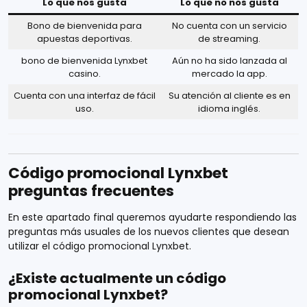
Lo que nos gusta
Lo que no nos gusta
Bono de bienvenida para
No cuenta con un servicio
apuestas deportivas.
de streaming.
bono de bienvenida Lynxbet
Aún no ha sido lanzada al
casino.
mercado la app.
Cuenta con una interfaz de fácil
Su atención al cliente es en
uso.
idioma inglés.
Código promocional Lynxbet
preguntas frecuentes
En este apartado final queremos ayudarte respondiendo las
preguntas más usuales de los nuevos clientes que desean
utilizar el código promocional Lynxbet.
¿Existe actualmente un código
promocional Lynxbet?