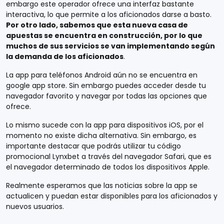
embargo este operador ofrece una interfaz bastante
interactiva, lo que permite a los aficionados darse a basto.
Por otro lado, sabemos que esta nueva casa de
apuestas se encuentra en construcción, por lo que
muchos de sus servicios se van implementando según
la demanda de los aficionados
.
La app para teléfonos Android aún no se encuentra en
google app store. Sin embargo puedes acceder desde tu
navegador favorito y navegar por todas las opciones que
ofrece.
Lo mismo sucede con la app para dispositivos iOS, por el
momento no existe dicha alternativa. Sin embargo, es
importante destacar que podrás utilizar tu código
promocional Lynxbet a través del navegador Safari, que es
el navegador determinado de todos los dispositivos Apple.
Realmente esperamos que las noticias sobre la app se
actualicen y puedan estar disponibles para los aficionados y
nuevos usuarios.