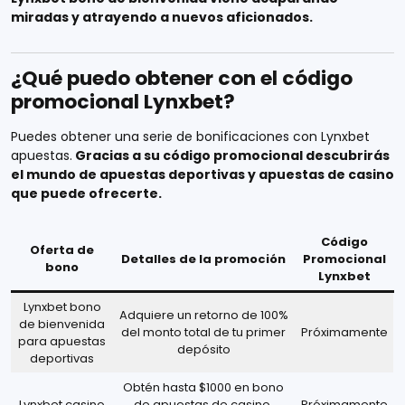
miradas y atrayendo a nuevos aficionados.
¿Qué puedo obtener con el código
promocional Lynxbet?
Puedes obtener una serie de bonificaciones con Lynxbet
apuestas.
Gracias a su código promocional descubrirás
el mundo de apuestas deportivas y apuestas de casino
que puede ofrecerte.
Código
Oferta de
Detalles de la promoción
Promocional
bono
Lynxbet
Lynxbet bono
Adquiere un retorno de 100%
de bienvenida
del monto total de tu primer
Próximamente
para apuestas
depósito
deportivas
Obtén hasta $1000 en bono
Lynxbet casino
de apuestas de casino,
Próximamente