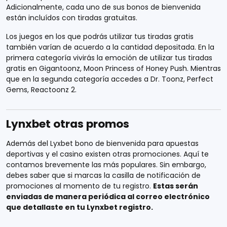
Adicionalmente, cada uno de sus bonos de bienvenida
están incluídos con tiradas gratuitas.
Los juegos en los que podrás utilizar tus tiradas gratis
también varían de acuerdo a la cantidad depositada. En la
primera categoría vivirás la emoción de utilizar tus tiradas
gratis en Gigantoonz, Moon Princess of Honey Push. Mientras
que en la segunda categoría accedes a Dr. Toonz, Perfect
Gems, Reactoonz 2.
Lynxbet otras promos
Además del Lyxbet bono de bienvenida para apuestas
deportivas y el casino existen otras promociones. Aquí te
contamos brevemente las más populares. Sin embargo,
debes saber que si marcas la casilla de notificación de
promociones al momento de tu registro.
Estas serán
enviadas de manera periódica al correo electrónico
que detallaste en tu Lynxbet registro.