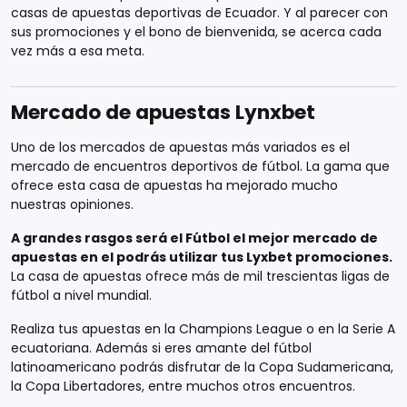
casas de apuestas deportivas de Ecuador. Y al parecer con
sus promociones y el bono de bienvenida, se acerca cada
vez más a esa meta.
Mercado de apuestas Lynxbet
Uno de los mercados de apuestas más variados es el
mercado de encuentros deportivos de fútbol. La gama que
ofrece esta casa de apuestas ha mejorado mucho
nuestras opiniones.
A grandes rasgos será el Fútbol el mejor mercado de
apuestas en el podrás utilizar tus Lyxbet promociones.
La casa de apuestas ofrece más de mil trescientas ligas de
fútbol a nivel mundial.
Realiza tus apuestas en la Champions League o en la Serie A
ecuatoriana. Además si eres amante del fútbol
latinoamericano podrás disfrutar de la Copa Sudamericana,
la Copa Libertadores, entre muchos otros encuentros.