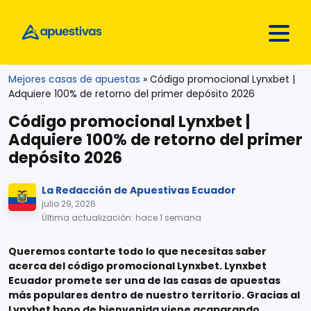
Skip to content
Mejores casas de apuestas
»
Código promocional Lynxbet |
Adquiere 100% de retorno del primer depósito 2026
Código promocional Lynxbet |
Adquiere 100% de retorno del primer
depósito 2026
La Redacción de Apuestivas Ecuador
julio 29, 2026
Última actualización: hace 1 semana
Queremos contarte todo lo que necesitas saber
acerca del código promocional Lynxbet. Lynxbet
Ecuador promete ser una de las casas de apuestas
más populares dentro de nuestro territorio. Gracias al
Lynxbet bono de bienvenida viene acaparando