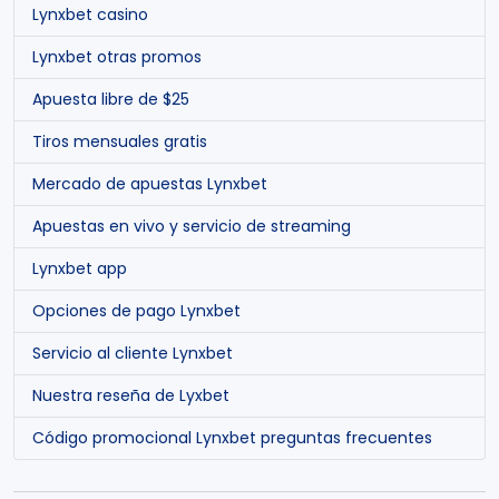
Lynxbet casino
Lynxbet otras promos
Apuesta libre de $25
Tiros mensuales gratis
Mercado de apuestas Lynxbet
Apuestas en vivo y servicio de streaming
Lynxbet app
Opciones de pago Lynxbet
Servicio al cliente Lynxbet
Nuestra reseña de Lyxbet
Código promocional Lynxbet preguntas frecuentes