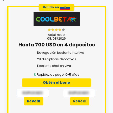
Válido en
Actulizado:
08/08/2026
Hasta 700 USD en 4 depósitos
Navegación bastante intuitiva
28 disciplinas deportivas
Excelente chat en vivo
$
Rapidez de pago:
0-5 días
Obtén el bono
Reveal
Reveal