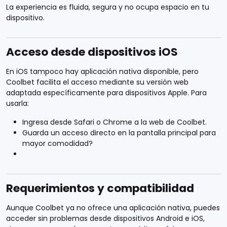
La experiencia es fluida, segura y no ocupa espacio en tu
dispositivo.
Acceso desde dispositivos iOS
En iOS tampoco hay aplicación nativa disponible, pero
Coolbet facilita el acceso mediante su versión web
adaptada específicamente para dispositivos Apple. Para
usarla:
Ingresa desde Safari o Chrome a la web de Coolbet.
Guarda un acceso directo en la pantalla principal para
mayor comodidad?
Requerimientos y compatibilidad
Aunque Coolbet ya no ofrece una aplicación nativa, puedes
acceder sin problemas desde dispositivos Android e iOS,