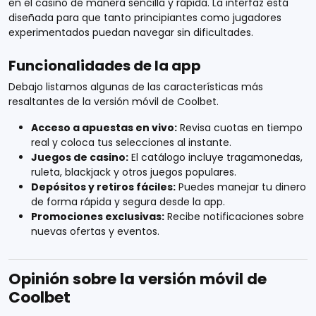
en el casino de manera sencilla y rápida. La interfaz está
diseñada para que tanto principiantes como jugadores
experimentados puedan navegar sin dificultades.
Funcionalidades de la app
Debajo listamos algunas de las características más
resaltantes de la versión móvil de Coolbet.
Acceso a apuestas en vivo:
Revisa cuotas en tiempo
real y coloca tus selecciones al instante.
Juegos de casino:
El catálogo incluye tragamonedas,
ruleta, blackjack y otros juegos populares.
Depósitos y retiros fáciles:
Puedes manejar tu dinero
de forma rápida y segura desde la app.
Promociones exclusivas:
Recibe notificaciones sobre
nuevas ofertas y eventos.
Opinión sobre la versión móvil de
Coolbet