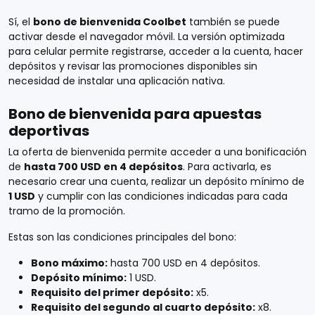
Sí, el
bono de bienvenida Coolbet
también se puede
activar desde el navegador móvil. La versión optimizada
para celular permite registrarse, acceder a la cuenta, hacer
depósitos y revisar las promociones disponibles sin
necesidad de instalar una aplicación nativa.
Bono de bienvenida para apuestas
deportivas
La oferta de bienvenida permite acceder a una bonificación
de
hasta 700 USD en 4 depósitos
. Para activarla, es
necesario crear una cuenta, realizar un depósito mínimo de
1 USD
y cumplir con las condiciones indicadas para cada
tramo de la promoción.
Estas son las condiciones principales del bono:
Bono máximo:
hasta 700 USD en 4 depósitos.
Depósito mínimo:
1 USD.
Requisito del primer depósito:
x5.
Requisito del segundo al cuarto depósito:
x8.