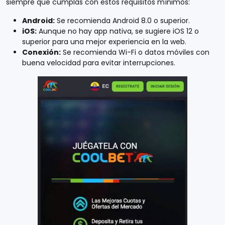
siempre que cumplas con estos requisitos mínimos:
Android:
Se recomienda Android 8.0 o superior.
iOS:
Aunque no hay app nativa, se sugiere iOS 12 o
superior para una mejor experiencia en la web.
Conexión:
Se recomienda Wi-Fi o datos móviles con
buena velocidad para evitar interrupciones.