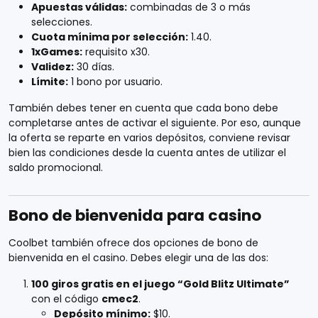
Apuestas válidas:
combinadas de 3 o más
selecciones.
Cuota mínima por selección:
1.40.
1xGames:
requisito x30.
Validez:
30 días.
Límite:
1 bono por usuario.
También debes tener en cuenta que cada bono debe
completarse antes de activar el siguiente. Por eso, aunque
la oferta se reparte en varios depósitos, conviene revisar
bien las condiciones desde la cuenta antes de utilizar el
saldo promocional.
Bono de bienvenida para casino
Coolbet también ofrece dos opciones de bono de
bienvenida en el casino. Debes elegir una de las dos:
100 giros gratis en el juego “Gold Blitz Ultimate”
con el código
cmec2
.
Depósito mínimo:
$10.