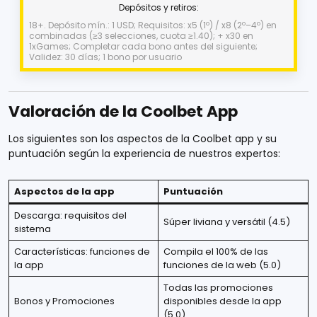
Depósitos y retiros:
18+. Depósito mín.: 1 USD; Requisitos: x5 (1º) / x8 (2º–4º) en
combinadas (≥3 selecciones, cuota ≥1.40); + x30 en
1xGames; Completar cada bono antes del siguiente;
Validez: 30 días; 1 bono por usuario
Valoración de la Coolbet App
Los siguientes son los aspectos de la Coolbet app y su
puntuación según la experiencia de nuestros expertos:
Aspectos de la app
Puntuación
Descarga: requisitos del
Súper liviana y versátil (4.5)
sistema
Características: funciones de
Compila el 100% de las
la app
funciones de la web (5.0)
Todas las promociones
Bonos y Promociones
disponibles desde la app
(5.0)