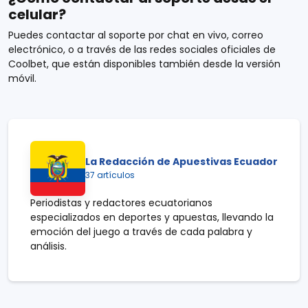
celular?
Puedes contactar al soporte por chat en vivo, correo
electrónico, o a través de las redes sociales oficiales de
Coolbet, que están disponibles también desde la versión
móvil.
La Redacción de Apuestivas Ecuador
37 artículos
Periodistas y redactores ecuatorianos
especializados en deportes y apuestas, llevando la
emoción del juego a través de cada palabra y
análisis.