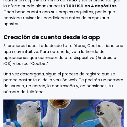
la oferta puede alcanzar hasta
700 USD en 4 depósitos
.
Cada bono cuenta con sus propios requisitos, por lo que
conviene revisar las condiciones antes de empezar a
apostar.
Creación de cuenta desde la app
Si prefieres hacer todo desde tu teléfono, Coolbet tiene una
app muy intuitiva. Para obtenerla, ve a la tienda de
aplicaciones que corresponda a tu dispositivo (Android o
iOS) y busca “Coolbet”.
Una vez descargada, sigue el proceso de registro que se
parece bastante al de la versión web. Te pedirán un nombre
de usuario, un correo, la contraseña y, en ocasiones, tu
número de teléfono.