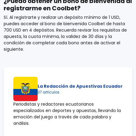
¿Puedo obtener un bono de bienvenida al
registrarme en Coolbet?
Sí. Al registrarte y realizar un depósito mínimo de 1 USD,
puedes acceder al bono de bienvenida Coolbet de hasta
700 USD en 4 depósitos. Recuerda revisar los requisitos de
apuesta, la cuota mínima, la validez de 30 días y la
condición de completar cada bono antes de activar el
siguiente.
La Redacción de Apuestivas Ecuador
37 artículos
Periodistas y redactores ecuatorianos
especializados en deportes y apuestas, llevando la
emoción del juego a través de cada palabra y
análisis.