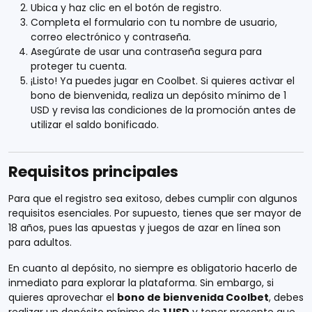
Ubica y haz clic en el botón de registro.
Completa el formulario con tu nombre de usuario,
correo electrónico y contraseña.
Asegúrate de usar una contraseña segura para
proteger tu cuenta.
¡Listo! Ya puedes jugar en Coolbet. Si quieres activar el
bono de bienvenida, realiza un depósito mínimo de 1
USD y revisa las condiciones de la promoción antes de
utilizar el saldo bonificado.
Requisitos principales
Para que el registro sea exitoso, debes cumplir con algunos
requisitos esenciales. Por supuesto, tienes que ser mayor de
18 años, pues las apuestas y juegos de azar en línea son
para adultos.
En cuanto al depósito, no siempre es obligatorio hacerlo de
inmediato para explorar la plataforma. Sin embargo, si
quieres aprovechar el
bono de bienvenida Coolbet
, debes
realizar un depósito mínimo de
1 USD
y tener presente que