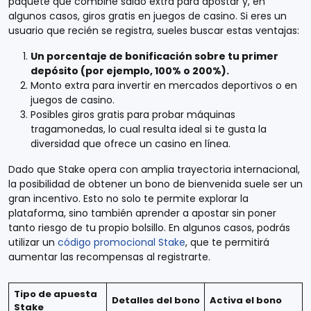
paquete que combine saldo extra para apostar y, en
algunos casos, giros gratis en juegos de casino. Si eres un
usuario que recién se registra, sueles buscar estas ventajas:
Un porcentaje de bonificación sobre tu primer
depósito (por ejemplo, 100% o 200%).
Monto extra para invertir en mercados deportivos o en
juegos de casino.
Posibles giros gratis para probar máquinas
tragamonedas, lo cual resulta ideal si te gusta la
diversidad que ofrece un casino en línea.
Dado que Stake opera con amplia trayectoria internacional,
la posibilidad de obtener un bono de bienvenida suele ser un
gran incentivo. Esto no solo te permite explorar la
plataforma, sino también aprender a apostar sin poner
tanto riesgo de tu propio bolsillo. En algunos casos, podrás
utilizar un
código promocional Stake
, que te permitirá
aumentar las recompensas al registrarte.
Tipo de apuesta
Detalles del bono
Activa el bono
Stake