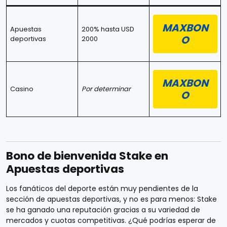
MAXBON
Apuestas
200% hasta USD
O
deportivas
2000
MAXBON
Casino
Por determinar
O
Bono de bienvenida Stake en
Apuestas deportivas
Los fanáticos del deporte están muy pendientes de la
sección de apuestas deportivas, y no es para menos: Stake
se ha ganado una reputación gracias a su variedad de
mercados y cuotas competitivas. ¿Qué podrías esperar de