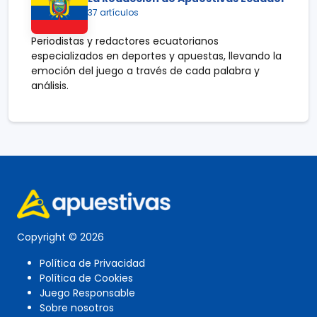
37 artículos
Periodistas y redactores ecuatorianos
especializados en deportes y apuestas, llevando la
emoción del juego a través de cada palabra y
análisis.
Copyright © 2026
Política de Privacidad
Política de Cookies
Juego Responsable
Sobre nosotros