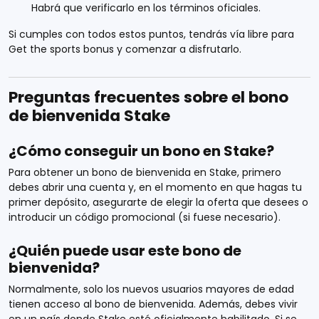
Habrá que verificarlo en los términos oficiales.
Si cumples con todos estos puntos, tendrás vía libre para
Get the sports bonus y comenzar a disfrutarlo.
Preguntas frecuentes sobre el bono
de bienvenida Stake
¿Cómo conseguir un bono en Stake?
Para obtener un bono de bienvenida en Stake, primero
debes abrir una cuenta y, en el momento en que hagas tu
primer depósito, asegurarte de elegir la oferta que desees o
introducir un código promocional (si fuese necesario).
¿Quién puede usar este bono de
bienvenida?
Normalmente, solo los nuevos usuarios mayores de edad
tienen acceso al bono de bienvenida. Además, debes vivir
en un país donde Stake esté oficialmente habilitado. Si se