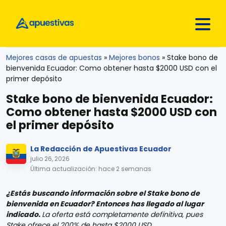
Skip to content
Mejores casas de apuestas
»
Mejores bonos
»
Stake bono de
bienvenida Ecuador: Como obtener hasta $2000 USD con el
primer depósito
Stake bono de bienvenida Ecuador:
Como obtener hasta $2000 USD con
el primer depósito
La Redacción de Apuestivas Ecuador
julio 26, 2026
Última actualización: hace 2 semanas
¿Estás buscando información sobre el Stake bono de
bienvenida en Ecuador? Entonces has llegado al lugar
indicado.
La oferta está completamente definitiva, pues
Stake ofrece el 200% de hasta $2000 USD.