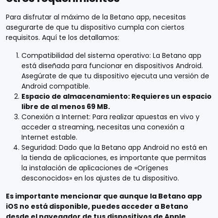
Para disfrutar al máximo de la Betano app, necesitas
asegurarte de que tu dispositivo cumpla con ciertos
requisitos. Aquí te los detallamos:
Compatibilidad del sistema operativo: La Betano app
está diseñada para funcionar en dispositivos Android.
Asegúrate de que tu dispositivo ejecuta una versión de
Android compatible.
Espacio de almacenamiento: Requieres un espacio
libre de al menos 69 MB.
Conexión a Internet: Para realizar apuestas en vivo y
acceder a streaming, necesitas una conexión a
Internet estable.
Seguridad: Dado que la Betano app Android no está en
la tienda de aplicaciones, es importante que permitas
la instalación de aplicaciones de «Orígenes
desconocidos» en los ajustes de tu dispositivo.
Es importante mencionar que aunque la
Betano app
iOS
no está disponible, puedes acceder a Betano
desde el navegador de tus dispositivos de Apple.