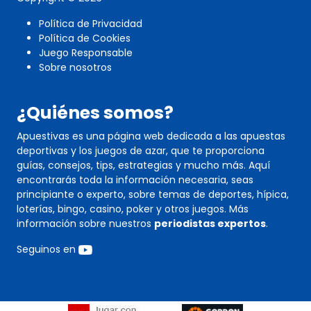
Política de Privacidad
Política de Cookies
Juego Responsable
Sobre nosotros
¿Quiénes somos?
Apuestivas es una página web dedicada a las apuestas
deportivas y los juegos de azar, que te proporciona
guías, consejos, tips, estrategias y mucho más. Aquí
encontrarás toda la información necesaria, seas
principiante o experto, sobre temas de deportes, hípica,
loterías, bingo, casino, poker y otros juegos. Más
información sobre nuestros
periodistas expertos
.
Seguinos en