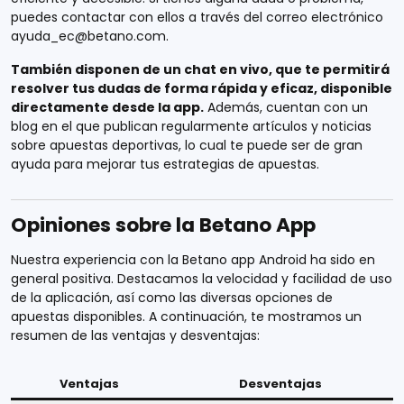
puedes contactar con ellos a través del correo electrónico
ayuda_ec@betano.com
.
También disponen de un chat en vivo, que te permitirá
resolver tus dudas de forma rápida y eficaz, disponible
directamente desde la app.
Además, cuentan con un
blog en el que publican regularmente artículos y noticias
sobre apuestas deportivas, lo cual te puede ser de gran
ayuda para mejorar tus estrategias de apuestas.
Opiniones sobre la Betano App
Nuestra experiencia con la Betano app Android ha sido en
general positiva. Destacamos la velocidad y facilidad de uso
de la aplicación, así como las diversas opciones de
apuestas disponibles. A continuación, te mostramos un
resumen de las ventajas y desventajas:
Ventajas
Desventajas