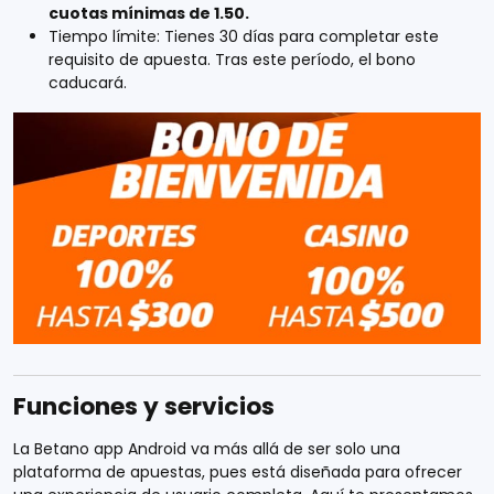
cuotas mínimas de 1.50.
Tiempo límite: Tienes 30 días para completar este
requisito de apuesta. Tras este período, el bono
caducará.
Funciones y servicios
La Betano app Android va más allá de ser solo una
plataforma de apuestas, pues está diseñada para ofrecer