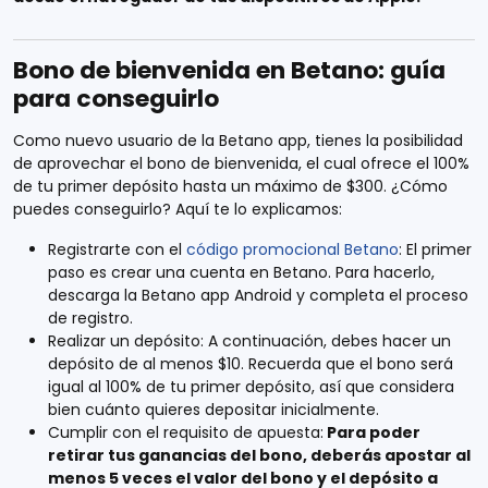
Bono de bienvenida en Betano: guía
para conseguirlo
Como nuevo usuario de la Betano app, tienes la posibilidad
de aprovechar el bono de bienvenida, el cual ofrece el 100%
de tu primer depósito hasta un máximo de $300. ¿Cómo
puedes conseguirlo? Aquí te lo explicamos:
Registrarte con el
código promocional Betano
: El primer
paso es crear una cuenta en Betano. Para hacerlo,
descarga la Betano app Android y completa el proceso
de registro.
Realizar un depósito: A continuación, debes hacer un
depósito de al menos $10. Recuerda que el bono será
igual al 100% de tu primer depósito, así que considera
bien cuánto quieres depositar inicialmente.
Cumplir con el requisito de apuesta:
Para poder
retirar tus ganancias del bono, deberás apostar al
menos 5 veces el valor del bono y el depósito a