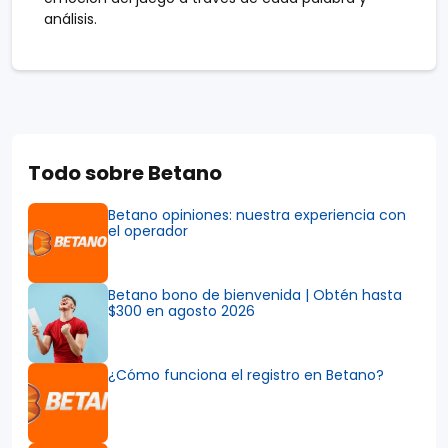
análisis.
Todo sobre Betano
Betano opiniones: nuestra experiencia con
el operador
Betano bono de bienvenida | Obtén hasta
$300 en agosto 2026
¿Cómo funciona el registro en Betano?