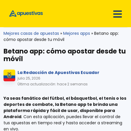
Skip to content
Mejores casas de apuestas
»
Mejores apps
»
Betano app:
cómo apostar desde tu móvil
Betano app: cómo apostar desde tu
móvil
La Redacción de Apuestivas Ecuador
julio 25, 2026
Última actualización: hace 2 semanas
Ya seas fanático del fútbol, el básquetbol, el tenis o los
deportes de combate, la Betano app te brinda una
plataforma rápida y fácil de usar, disponible para
Android
. Con esta aplicación, puedes llevar el control de
tus apuestas en tiempo real y hasta acceder a streaming
en vivo.