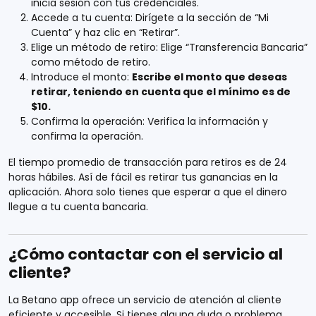
inicia sesión con tus credenciales.
Accede a tu cuenta: Dirígete a la sección de “Mi
Cuenta” y haz clic en “Retirar”.
Elige un método de retiro: Elige “Transferencia Bancaria”
como método de retiro.
Introduce el monto:
Escribe el monto que deseas
retirar, teniendo en cuenta que el mínimo es de
$10.
Confirma la operación: Verifica la información y
confirma la operación.
El tiempo promedio de transacción para retiros es de 24
horas hábiles. Así de fácil es retirar tus ganancias en la
aplicación. Ahora solo tienes que esperar a que el dinero
llegue a tu cuenta bancaria.
¿Cómo contactar con el servicio al
cliente?
La Betano app ofrece un servicio de atención al cliente
eficiente y accesible. Si tienes alguna duda o problema,