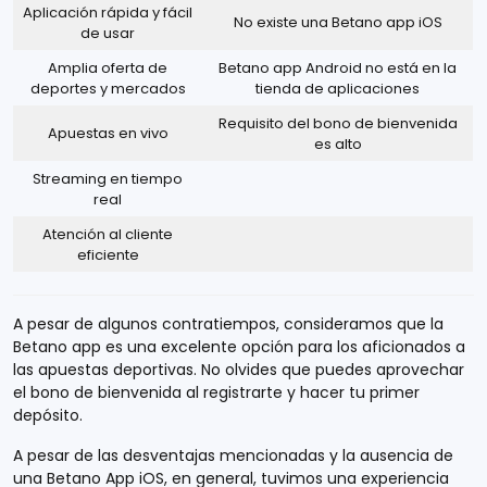
Aplicación rápida y fácil
No existe una Betano app iOS
de usar
Amplia oferta de
Betano app Android no está en la
deportes y mercados
tienda de aplicaciones
Requisito del bono de bienvenida
Apuestas en vivo
es alto
Streaming en tiempo
real
Atención al cliente
eficiente
A pesar de algunos contratiempos, consideramos que la
Betano app es una excelente opción para los aficionados a
las apuestas deportivas. No olvides que puedes aprovechar
el bono de bienvenida al registrarte y hacer tu primer
depósito.
A pesar de las desventajas mencionadas y la ausencia de
una Betano App iOS, en general, tuvimos una experiencia