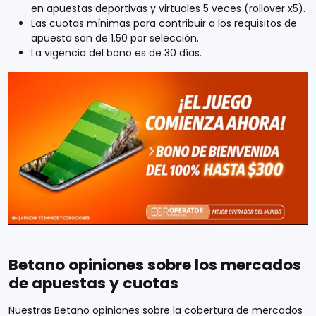
en apuestas deportivas y virtuales 5 veces (rollover x5).
Las cuotas mínimas para contribuir a los requisitos de
apuesta son de 1.50 por selección.
La vigencia del bono es de 30 días.
Betano opiniones sobre los mercados
de apuestas y cuotas
Nuestras Betano opiniones sobre la cobertura de mercados