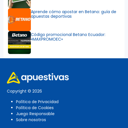
Aprende cómo apostar en Betano: guía de
apuestas deportivas
Código promocional Betano Ecuador:
«MAXPROMOEC»
Copyright © 2026
Política de Privacidad
Política de Cookies
Juego Responsable
Sobre nosotros