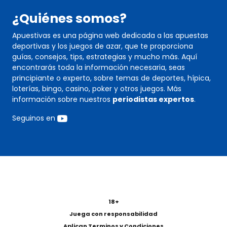
¿Quiénes somos?
Apuestivas es una página web dedicada a las apuestas
deportivas y los juegos de azar, que te proporciona
guías, consejos, tips, estrategias y mucho más. Aquí
encontrarás toda la información necesaria, seas
principiante o experto, sobre temas de deportes, hípica,
loterías, bingo, casino, poker y otros juegos. Más
información sobre nuestros
periodistas expertos
.
Seguinos en
18+
Juega con responsabilidad
Aplican Terminos y Condiciones