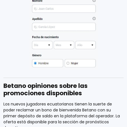
Betano opiniones sobre las
promociones disponibles
Los nuevos jugadores ecuatorianos tienen la suerte de
poder reclamar un bono de bienvenida Betano con su
primer depósito de saldo en la plataforma del operador. La
oferta está disponible para la sección de pronósticos