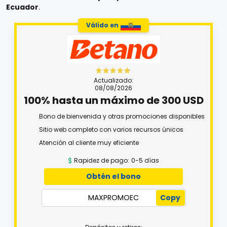
Ecuador
.
Válido en
Actualizado:
08/08/2026
100% hasta un máximo de 300 USD
Bono de bienvenida y otras promociones disponibles
Sitio web completo con varios recursos únicos
Atención al cliente muy eficiente
$
Rapidez de pago:
0-5 días
Obtén el bono
Copy