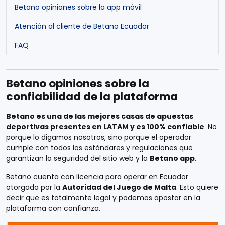
Betano opiniones sobre la app móvil
Atención al cliente de Betano Ecuador
FAQ
Betano opiniones sobre la
confiabilidad de la plataforma
Betano es una de las mejores casas de apuestas
deportivas presentes en LATAM y es 100% confiable
. No
porque lo digamos nosotros, sino porque el operador
cumple con todos los estándares y regulaciones que
garantizan la seguridad del sitio web y la
Betano app
.
Betano cuenta con licencia para operar en Ecuador
otorgada por la
Autoridad del Juego de Malta
. Esto quiere
decir que es totalmente legal y podemos apostar en la
plataforma con confianza.