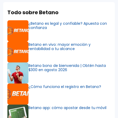
Todo sobre Betano
¿Betano es legal y confiable? Apuesta con
confianza
Betano en vivo: mayor emoción y
rentabilidad a tu alcance
Betano bono de bienvenida | Obtén hasta
$300 en agosto 2026
¿Cómo funciona el registro en Betano?
Betano app: cómo apostar desde tu móvil