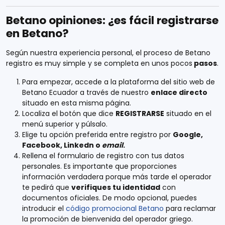
Betano opiniones: ¿es fácil registrarse
en Betano?
Según nuestra experiencia personal, el proceso de Betano
registro es muy simple y se completa en unos pocos
pasos
.
Para empezar, accede a la plataforma del sitio web de
Betano Ecuador a través de nuestro
enlace directo
situado en esta misma página.
Localiza el botón que dice
REGISTRARSE
situado en el
menú superior y púlsalo.
Elige tu opción preferida entre registro por
Google,
Facebook, Linkedn o
email
.
Rellena el formulario de registro con tus datos
personales. Es importante que proporciones
información verdadera porque más tarde el operador
te pedirá que
verifiques tu identidad
con
documentos oficiales. De modo opcional, puedes
introducir el
código promocional Betano
para reclamar
la promoción de bienvenida del operador griego.