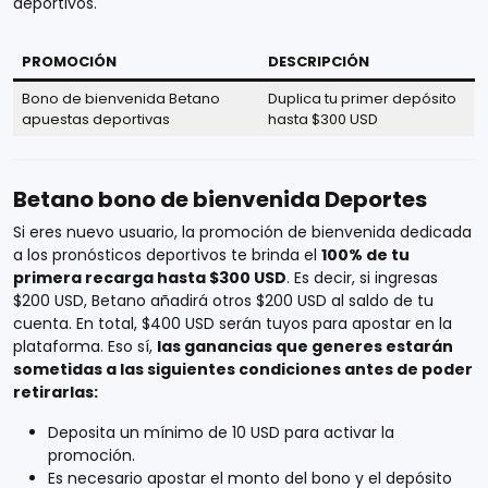
deportivos.
PROMOCIÓN
DESCRIPCIÓN
Bono de bienvenida Betano
Duplica tu primer depósito
apuestas deportivas
hasta $300 USD
Betano bono de bienvenida Deportes
Si eres nuevo usuario, la promoción de bienvenida dedicada
a los pronósticos deportivos te brinda el
100% de tu
primera recarga hasta $300 USD
. Es decir, si ingresas
$200 USD, Betano añadirá otros $200 USD al saldo de tu
cuenta. En total, $400 USD serán tuyos para apostar en la
plataforma. Eso sí,
las ganancias que generes estarán
sometidas a las siguientes condiciones antes de poder
retirarlas:
Deposita un mínimo de 10 USD para activar la
promoción.
Es necesario apostar el monto del bono y el depósito