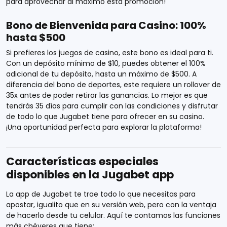
para aprovechar al máximo esta promoción!
Bono de Bienvenida para Casino: 100%
hasta $500
Si prefieres los juegos de casino, este bono es ideal para ti.
Con un depósito mínimo de $10, puedes obtener el 100%
adicional de tu depósito, hasta un máximo de $500. A
diferencia del bono de deportes, este requiere un rollover de
35x antes de poder retirar las ganancias. Lo mejor es que
tendrás 35 días para cumplir con las condiciones y disfrutar
de todo lo que Jugabet tiene para ofrecer en su casino.
¡Una oportunidad perfecta para explorar la plataforma!
Características especiales
disponibles en la Jugabet app
La app de Jugabet te trae todo lo que necesitas para
apostar, igualito que en su versión web, pero con la ventaja
de hacerlo desde tu celular. Aquí te contamos las funciones
más chéveres que tiene: