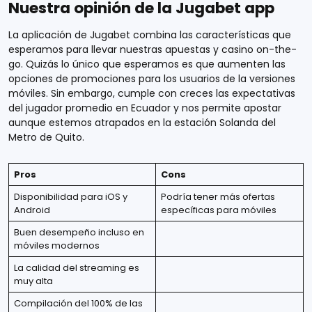
Nuestra opinión de la Jugabet app
La aplicación de Jugabet combina las características que
esperamos para llevar nuestras apuestas y casino on-the-
go. Quizás lo único que esperamos es que aumenten las
opciones de promociones para los usuarios de la versiones
móviles. Sin embargo, cumple con creces las expectativas
del jugador promedio en Ecuador y nos permite apostar
aunque estemos atrapados en la estación Solanda del
Metro de Quito.
Pros
Cons
Disponibilidad para iOS y
Podría tener más ofertas
Android
específicas para móviles
Buen desempeño incluso en
móviles modernos
La calidad del streaming es
muy alta
Compilación del 100% de las