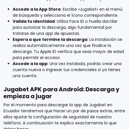
Accede a la App Store
: Escribe «Jugabet» en el menú
de búsqueda y selecciona el ícono correspondiente.
Valida tu identidad
: Utiliza Face ID o huella dactilar
para autorizar la descarga, algo fundamental por
tratarse de una app de apuestas.
Espera a que termine la descarga
: La instalación se
realiza automáticamente una vez que finalice la
descarga. Tu Apple ID verifica que seas mayor de edad
para permitir el acceso.
Accede a la app
: Una vez instalada, podrás crear una
cuenta nueva o ingresar tus credenciales si ya tienes
una cuenta.
Jugabet APK para Android: Descarga y
empieza a jugar
Por el momento para descargar la app de Jugabet en
Ecuador tendremos que hacer un par de pasos extras, entre
ellos ajustar la configuración de seguridad de nuestro
teléfono. A continuación te explico exactamente lo que
debes hacer.