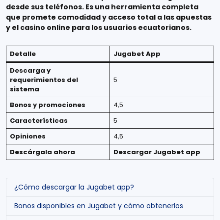
desde sus teléfonos. Es una herramienta completa
que promete comodidad y acceso total a las apuestas
y el casino online para los usuarios ecuatorianos.
Detalle
Jugabet App
Descarga y
requerimientos del
5
sistema
Bonos y promociones
4,5
Características
5
Opiniones
4,5
Descárgala ahora
Descargar Jugabet app
¿Cómo descargar la Jugabet app?
Bonos disponibles en Jugabet y cómo obtenerlos