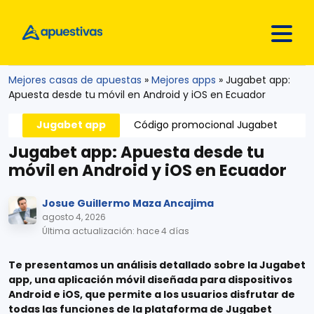
Skip to content
Mejores casas de apuestas
»
Mejores apps
»
Jugabet app:
Apuesta desde tu móvil en Android y iOS en Ecuador
Jugabet app
Código promocional Jugabet
J
Jugabet app: Apuesta desde tu
móvil en Android y iOS en Ecuador
Josue Guillermo Maza Ancajima
agosto 4, 2026
Última actualización: hace 4 días
Te presentamos un análisis detallado sobre la Jugabet
app, una aplicación móvil diseñada para dispositivos
Android e iOS, que permite a los usuarios disfrutar de
todas las funciones de la plataforma de Jugabet