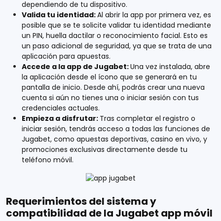
dependiendo de tu dispositivo.
Valida tu identidad:
Al abrir la app por primera vez, es
posible que se te solicite validar tu identidad mediante
un PIN, huella dactilar o reconocimiento facial. Esto es
un paso adicional de seguridad, ya que se trata de una
aplicación para apuestas.
Accede a la app de Jugabet:
Una vez instalada, abre
la aplicación desde el ícono que se generará en tu
pantalla de inicio. Desde ahí, podrás crear una nueva
cuenta si aún no tienes una o iniciar sesión con tus
credenciales actuales.
Empieza a disfrutar:
Tras completar el registro o
iniciar sesión, tendrás acceso a todas las funciones de
Jugabet, como apuestas deportivas, casino en vivo, y
promociones exclusivas directamente desde tu
teléfono móvil.
Requerimientos del sistema y
compatibilidad de la Jugabet app móvil